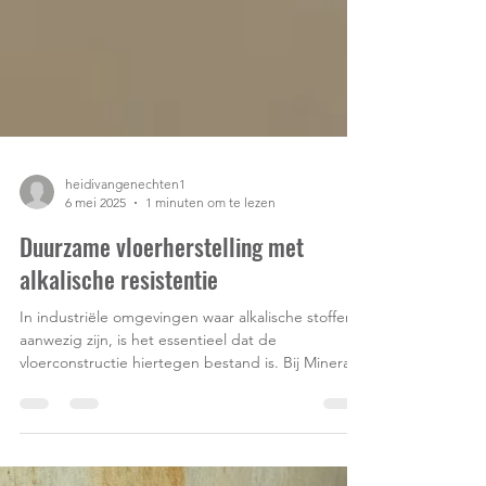
heidivangenechten1
6 mei 2025
1 minuten om te lezen
Duurzame vloerherstelling met
alkalische resistentie
In industriële omgevingen waar alkalische stoffen
aanwezig zijn, is het essentieel dat de
vloerconstructie hiertegen bestand is. Bij Mineral
Composite, onderdeel van de Narviflex Belting
Group, zorgen we voor vloerrenovaties die niet
alleen structureel verstevigen, maar ook duurzaam