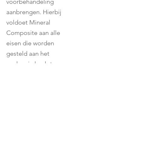
voorbehandeling
aanbrengen. Hierbij
voldoet Mineral
Composite aan alle
eisen die worden
gesteld aan het
werken in besloten
ruimtes.
We stellen ons eigen
veiligheidswachten
ter beschikking.
Binnenkort staan hier